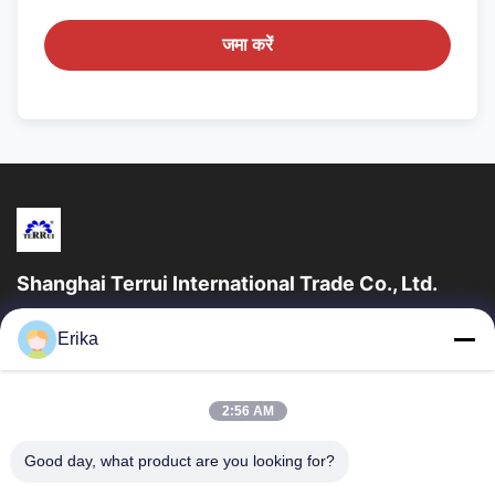
जमा करें
Shanghai Terrui International Trade Co., Ltd.
शंघाई टेरुई इंटरनेशनल ट्रेड कं, लिमिटेड की स्थापना 2002 में पशुधन उपकरण के
Erika
विकास, निर्माण और बिक्री में विशेषज्ञता प्राप्त थी।
त्वरित लिंक
2:56 AM
घर
उत्पादों
हमारे बारे में
गुणवत्ता नियंत्रण
Good day, what product are you looking for?
समाचार
हमसे संपर्क करें