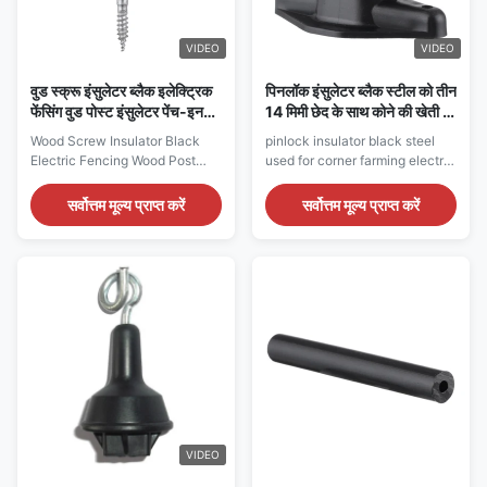
VIDEO
VIDEO
वुड स्क्रू इंसुलेटर ब्लैक इलेक्ट्रिक
पिनलॉक इंसुलेटर ब्लैक स्टील को तीन
फेंसिंग वुड पोस्ट इंसुलेटर पेंच-इन
14 मिमी छेद के साथ कोने की खेती के
रिंग इंसुलेटर
लिए बिजली की बाड़ एलएलडीपीई 20
Wood Screw Insulator Black
pinlock insulator black steel
पीसी में उपयोग किया जाता है
Electric Fencing Wood Post
used for corner farming electric
Insulator Screw-In Ring
fence LLDPE 20 pcs with three
Insulator Screw-In Ring
14mm hole Large Gate
सर्वोत्तम मूल्य प्राप्त करें
सर्वोत्तम मूल्य प्राप्त करें
Insulator-Electric Fence
Activator-Electric Fence
Insulators Allow wire, poly wire,
Insulators Code: INS075
poly rope to be free running up
Description: Used for corner or
to 7mm 5.8mm galvanized steel
end offense Galvanized steel
with easy screw Impact-
with three 14mm hole Stainless
resistant plastic Part No: Black:
steel plate is also available
INS085B Yellow: ...
PK:20pcs/Bag...
VIDEO