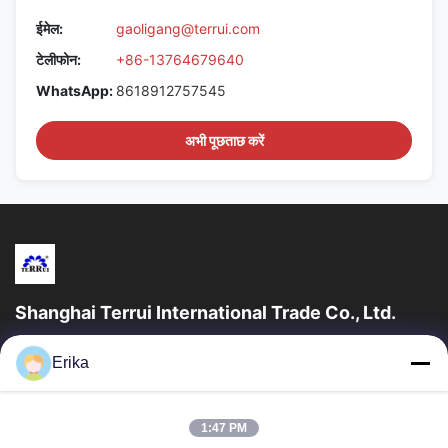
ईमेल:
gaoligang@terrui.com
टेलीफोन:
+86-13764679640
WhatsApp:
8618912757545
अभी पूछताछ करें
Shanghai Terrui International Trade Co., Ltd.
शंघाई टेरुई इंटरनेशनल ट्रेड कं, लिमिटेड की स्थापना 2002 में पशुधन उपकरण के
Erika
विकास, निर्माण और बिक्री में विशेषज्ञता प्राप्त थी।
त्वरित लिंक
1:47 PM
घर
उत्पादों