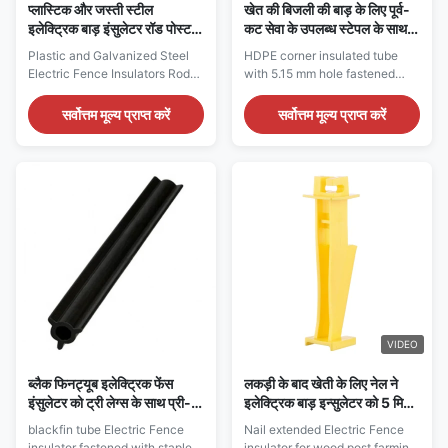
प्लास्टिक और जस्ती स्टील
खेत की बिजली की बाड़ के लिए पूर्व-
इलेक्ट्रिक बाड़ इंसुलेटर रॉड पोस्ट
कट सेवा के उपलब्ध स्टेपल के साथ
टॉपर ऊपरी इंसुलेटर काला रंग
5.15 मिमी छेद के साथ एचडीपीई
Plastic and Galvanized Steel
HDPE corner insulated tube
कॉर्नर अछूता ट्यूब
Electric Fence Insulators Rod
with 5.15 mm hole fastened
Post Topper Upper Insulators
with staple available of pre-cut
Black Color Electric Fence
service for farm electric fence
सर्वोत्तम मूल्य प्राप्त करें
सर्वोत्तम मूल्य प्राप्त करें
Insulators Features 1. Used for
Corner Insulator-Electric Fence
the top of the post 2. Allow
Insulators Code: 4'pre-cut/pcs:
wire, poly wire, poly rope to be
INS520B 2m /roll: INS521B
free running 3. Impact resistant
Color, package, the material
plastic and Galvanized steel
can be customized Fastened
Product Specifications Item ...
with staples(staples not
included) ...
VIDEO
ब्लैक फिनट्यूब इलेक्ट्रिक फेंस
लकड़ी के बाद खेती के लिए नेल ने
इंसुलेटर को ट्री लेग्स के साथ प्री-
इलेक्ट्रिक बाड़ इन्सुलेटर को 5 मिमी
कट सर्विस व्यास 13.5 मिमी के
तार तक चलने वाले खेत की बाड़ तक
blackfin tube Electric Fence
Nail extended Electric Fence
उपलब्ध स्टेपल के साथ बांधा गया
बढ़ाया
insulator fastened with staples
insulator for wood post farming