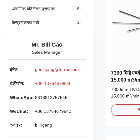
औद्योगिक वेंटिलेशन प्रशंसक
6
केन्द्रापसारक पंखे
1
Mr. Bill Gao
Sales Manager
ईमेल:
gaoligang@terrui.com
7300 मिमी एचव
15,000 m3/min 
टेलीफोन:
+86-13764679640
ब्रशलेस मोटर
7300mm HVLS I
15,000 m³/min
WhatsApp:
8618912757545
Introduction T
industrial ceil
स
WeChat:
+86 13764679640
of High-Volum
technology. En
स्काइप:
billligang
massive indust
this fan utilizes