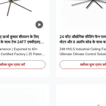
लिए ऊर्जा कुशल शीतलन के लिए
24 फीट औद्योगिक सीलिंग फैन परमाने
 के साथ टेरू 24FT एचवीएलएस
मोटर और 6 अलॉय ब्लेड के साथ बड़े
े
वेंटिलेशन के लिए
rience | Exported to 60+
24ft HVLS Industrial Ceiling F
 Certified Factory | 25 Patents
Ultimate Climate Control Solut
rranty Support The Terrui
Introduction The Terrui 24ft H
ing Fan is engineered to solve
Volume, Low Speed) industrial c
र्वोत्तम मूल्य प्राप्त करें
सर्वोत्तम मूल्य प्राप्त करे
 and climate control challenges
the premier cooling and ventila
eiling environments. This is not
for large-scale facilities. Desi
it is a High ...
massive volumes of air at low sp