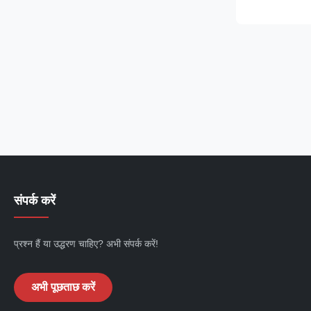
and industrial f
art Permanent
technology, this
संपर्क करें
प्रश्न हैं या उद्धरण चाहिए? अभी संपर्क करें!
अभी पूछताछ करें