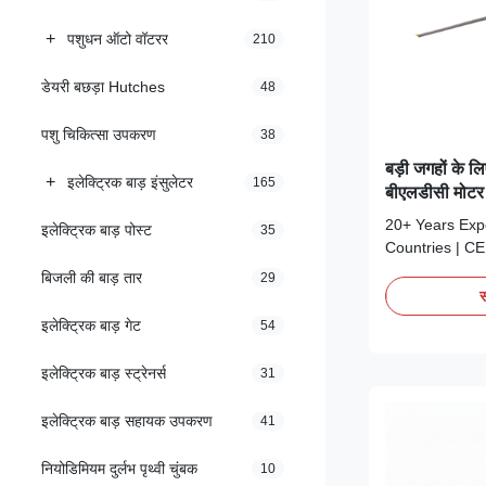
+
पशुधन ऑटो वॉटरर
210
डेयरी बछड़ा Hutches
48
पशु चिकित्सा उपकरण
38
बड़ी जगहों के 
+
इलेक्ट्रिक बाड़ इंसुलेटर
165
बीएलडीसी मोटर
औद्योगिक छत पंख
20+ Years Expe
इलेक्ट्रिक बाड़ पोस्ट
35
Countries | CE
| 3–5 Years Wa
बिजली की बाड़ तार
29
Industrial Ceil
स
air circulation
इलेक्ट्रिक बाड़ गेट
54
in vast, high-c
a standard fan; 
इलेक्ट्रिक बाड़ स्ट्रेनर्स
31
इलेक्ट्रिक बाड़ सहायक उपकरण
41
नियोडिमियम दुर्लभ पृथ्वी चुंबक
10