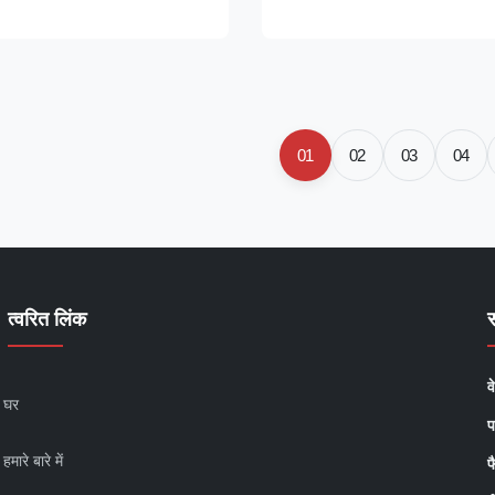
acilities. Utilizing state-of-the-
premier climate control solutio
 Magnet Synchronous Motor
revolutionize air circulation in
 industrial ceiling ...
commercial, agricultural, and in
spaces. ...
01
02
03
04
त्वरित लिंक
व
घर
प
हमारे बारे में
फ