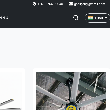
+86-13764679640
gaoligang@terrui.com
RRUI
Hindi