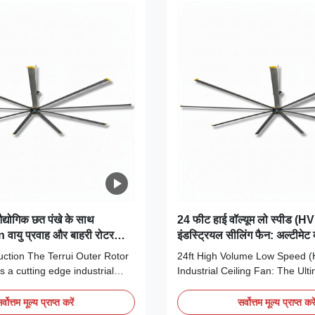
द्योगिक छत पंखे के साथ
24 फीट हाई वॉल्यूम लो स्पीड (H
ायु प्रवाह और बाहरी रोटर
इंडस्ट्रियल सीलिंग फैन: अल्टीमेट 
र बड़े स्थानों के लिए
कंट्रोल सॉल्यूशन
uction The Terrui Outer Rotor
24ft High Volume Low Speed 
 a cutting edge industrial
Industrial Ceiling Fan: The Ult
ution engineered to provide
Control Solution Product Intro
control for massive commercial
Terrui 24ft HVLS industrial ceili
र्वोत्तम मूल्य प्राप्त करें
सर्वोत्तम मूल्य प्राप्त करे