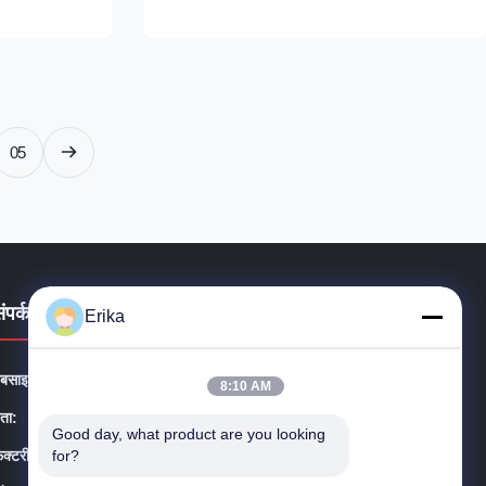
n designed to
(HVLS) ventilation powerhouse specifically
 massive
engineered for ultra-large spaces. Featuring
dustrial
six precision-contoured alloy airfoils, this fan
...
05
संपर्क विवरण
Erika
ेबसाइट:
shanghaiterrui.com
8:10 AM
ता:
कमरा 603, नंबर 246 सिटोंग रोड, सोंगजियांग जिला, शंघाई
Good day, what product are you looking 
for?
ैक्टरी:
नं। 7 टुआनजी रोड, डाफेंग जिला, यानचेंग 224115, चीन