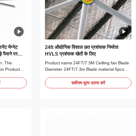
ंट मैग्नेट
24ft औद्योगिक विशाल छत प्रशंसक निर्माता
 पैमाने पर
HVLS प्रशंसक खेतों के लिए
an: The
Product name 24FT/7.3M Ceilling fan Blade
ion Product
Diameter 24FT/7.3m Blade material 6pcs
VLS (High
Alloy Motor Outer rotor permanent magnet
eiling fan is
brushless DC motor Max Airflow
ं
सर्वोत्तम मूल्य प्राप्त करें
tion solution
14300m³/min Coverage Area 1400m²
gned to move
Current 2.8A Input Power 1500w noise
eeds, this ...
≤36dB