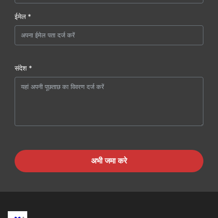
ईमेल *
संदेश *
अभी जमा करे