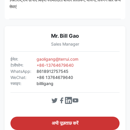
9अंतर्राष्ट्रीय उत्पाद बिक्री परामर्शदाता बाजार विश्लेषण, योजना, विपणन और अन्य 
सेवाएं
Mr. Bill Gao
Sales Manager
ईमेल:
gaoligang@terrui.com
टेलीफोन:
+86-13764679640
WhatsApp:
8618912757545
WeChat:
+86 13764679640
स्काइप:
billligang
अभी पूछताछ करें