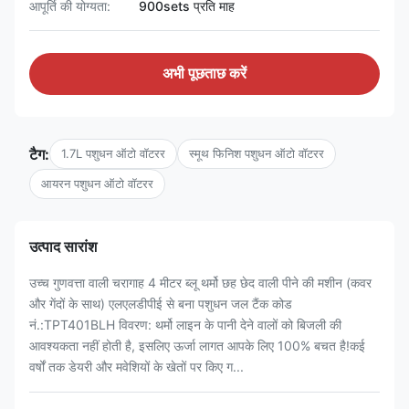
आपूर्ति की योग्यता:
900sets प्रति माह
अभी पूछताछ करें
टैग:
1.7L पशुधन ऑटो वॉटरर
स्मूथ फिनिश पशुधन ऑटो वॉटरर
आयरन पशुधन ऑटो वॉटरर
उत्पाद सारांश
उच्च गुणवत्ता वाली चरागाह 4 मीटर ब्लू थर्मो छह छेद वाली पीने की मशीन (कवर
और गेंदों के साथ) एलएलडीपीई से बना पशुधन जल टैंक कोड
नं.:TPT401BLH विवरण: थर्मो लाइन के पानी देने वालों को बिजली की
आवश्यकता नहीं होती है, इसलिए ऊर्जा लागत आपके लिए 100% बचत है!कई
वर्षों तक डेयरी और मवेशियों के खेतों पर किए ग...