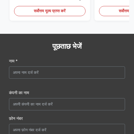
मात्रा के साथ पंखे के लिए डिज़ाइन किया गया
है
सर्वोत्तम मूल्य प्राप्त करें
सर्वोत्तम मूल
पूछताछ भेजें
नाम *
कंपनी का नाम
फ़ोन नंबर