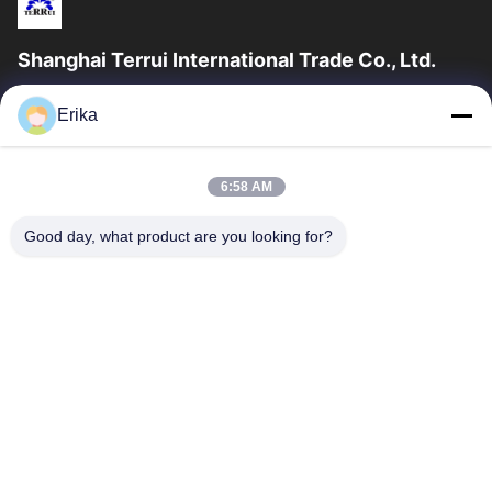
Shanghai Terrui International Trade Co., Ltd.
शंघाई टेरुई इंटरनेशनल ट्रेड कं, लिमिटेड की स्थापना 2002 में पशुधन उपकरण के
Erika
विकास, निर्माण और बिक्री में विशेषज्ञता प्राप्त थी।
त्वरित लिंक
6:58 AM
घर
उत्पादों
हमारे बारे में
गुणवत्ता नियंत्रण
Good day, what product are you looking for?
समाचार
हमसे संपर्क करें
एक उद्धरण का अनुरोध करें
संपर्क करें
86-21-64953600
86-21-64953307
gaoligang@terrui.com