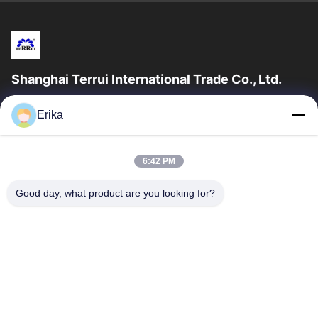
Shanghai Terrui International Trade Co., Ltd.
शंघाई टेरुई इंटरनेशनल ट्रेड कं, लिमिटेड की स्थापना 2002 में पशुधन उपकरण के
Erika
विकास, निर्माण और बिक्री में विशेषज्ञता प्राप्त थी।
त्वरित लिंक
6:42 PM
घर
उत्पादों
हमारे बारे में
गुणवत्ता नियंत्रण
Good day, what product are you looking for?
समाचार
हमसे संपर्क करें
एक उद्धरण का अनुरोध करें
संपर्क करें
86-21-64953600
86-21-64953307