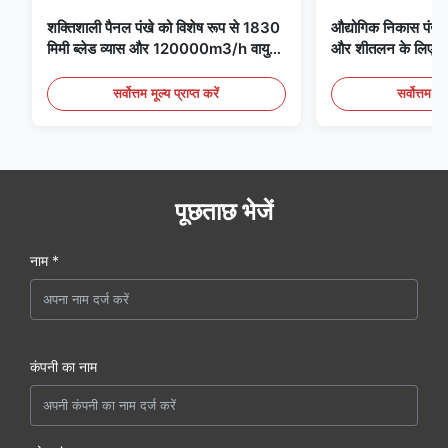
शक्तिशाली पैनल पंखे को विशेष रूप से 1830
औद्योगिक निकास पंखे 
मिमी ब्लेड व्यास और 120000m3/h वायु
और शीतलन के लिए आद
मात्रा के साथ पंखे के लिए डिज़ाइन किया गया
है
सर्वोत्तम मूल्य प्राप्त करें
सर्वोत्तम मूल
पूछताछ भेजें
नाम *
कंपनी का नाम