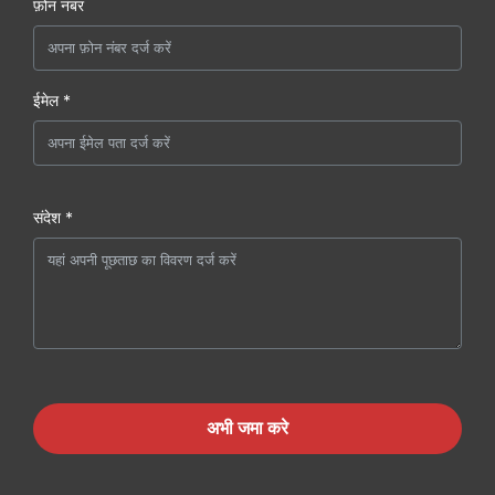
फ़ोन नंबर
ईमेल *
संदेश *
अभी जमा करे