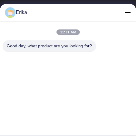
शंघाई टेरुई इंटरनेशनल ट्रेड कं, लिमिटेड की स्थापना 2002 में पशुधन उपकरण के
Erika
विकास, निर्माण और बिक्री में विशेषज्ञता प्राप्त थी।
त्वरित लिंक
11:31 AM
घर
उत्पादों
हमारे बारे में
गुणवत्ता नियंत्रण
Good day, what product are you looking for?
समाचार
हमसे संपर्क करें
एक उद्धरण का अनुरोध करें
संपर्क करें
86-21-64953600
86-21-64953307
gaoligang@terrui.com
कॉपीराइट © 2020-2026 Shanghai Terrui International Trade Co., Ltd.. .