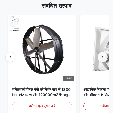
संबंधित उत्पाद
VIDEO
शक्तिशाली पैनल पंखे को विशेष रूप से 1830
औद्योगिक निकास पंखे 
मिमी ब्लेड व्यास और 120000m3/h वायु
और शीतलन के लिए आद
मात्रा के साथ पंखे के लिए डिज़ाइन किया गया
है
सर्वोत्तम मूल्य प्राप्त करें
सर्वोत्तम मूल