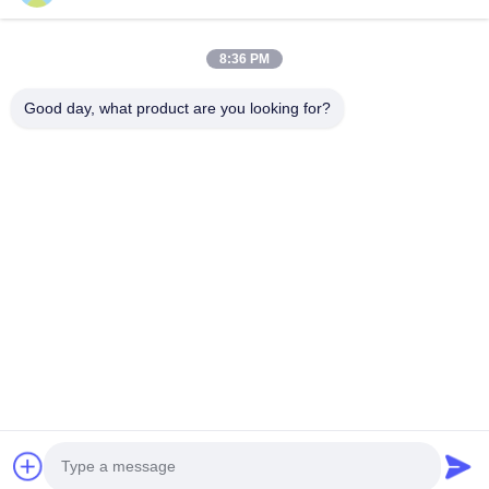
त्वरित लिंक
8:36 PM
घर
उत्पादों
हमारे बारे में
गुणवत्ता नियंत्रण
Good day, what product are you looking for?
समाचार
हमसे संपर्क करें
एक उद्धरण का अनुरोध करें
संपर्क करें
86-21-64953600
86-21-64953307
gaoligang@terrui.com
कॉपीराइट © 2020-2026 Shanghai Terrui International Trade Co., Ltd.. .
सर्वाधिकार सुरक्षित।