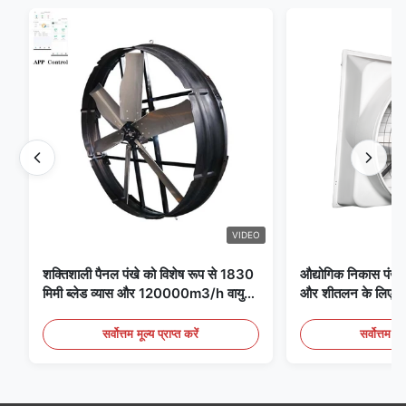
VIDEO
शक्तिशाली पैनल पंखे को विशेष रूप से 1830
औद्योगिक निकास पंखे 
मिमी ब्लेड व्यास और 120000m3/h वायु
और शीतलन के लिए आद
मात्रा के साथ पंखे के लिए डिज़ाइन किया गया
है
सर्वोत्तम मूल्य प्राप्त करें
सर्वोत्तम मूल