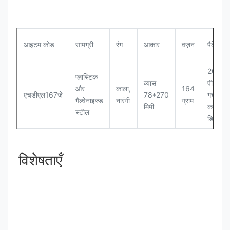
आइटम कोड
सामग्री
रंग
आकार
वज़न
पैकेट
20
प्लास्टिक
व्यास
पीसी/
और
काला,
164
एचडीएल167जे
78*270
गत्ते
गैल्वेनाइज्ड
नारंगी
ग्राम
मिमी
का
स्टील
डिब्बा
विशेषताएँ