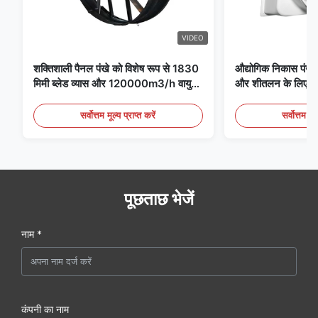
VIDEO
शक्तिशाली पैनल पंखे को विशेष रूप से 1830
औद्योगिक निकास पंखे 
मिमी ब्लेड व्यास और 120000m3/h वायु
और शीतलन के लिए आद
मात्रा के साथ पंखे के लिए डिज़ाइन किया गया
है
सर्वोत्तम मूल्य प्राप्त करें
सर्वोत्तम मूल
पूछताछ भेजें
नाम *
कंपनी का नाम