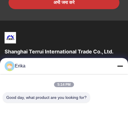
अभी जमा करे
Shanghai Terrui International Trade Co., Ltd.
शंघाई टेरुई इंटरनेशनल ट्रेड कं, लिमिटेड की स्थापना 2002 में पशुधन उपकरण के
Erika
विकास, निर्माण और बिक्री में विशेषज्ञता प्राप्त थी।
त्वरित लिंक
5:14 PM
घर
उत्पादों
हमारे बारे में
गुणवत्ता नियंत्रण
Good day, what product are you looking for?
समाचार
हमसे संपर्क करें
एक उद्धरण का अनुरोध करें
संपर्क करें