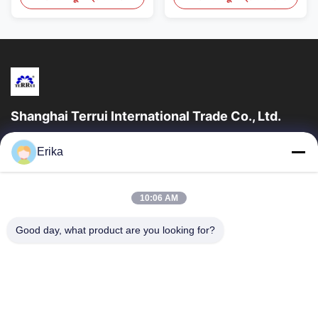
safety flanges Handle with
hydration solution
spring(HDL016B) 2 pcs
engineered for intensive
screw-in gate anchor
livestock management in
insulator(INS034B) Product
cold climates. Constructed
Specifications Item code
from premium grade 304
Material Color Size Weight
stainless steel, this
Package Carton Size Port
livestock auto waterer
OEM Service HDL108B ...
ensures that dairy cows
Shanghai Terrui International Trade Co., Ltd.
and beef ...
शंघाई टेरुई इंटरनेशनल ट्रेड कं, लिमिटेड की स्थापना 2002 में पशुधन उपकरण के
Erika
विकास, निर्माण और बिक्री में विशेषज्ञता प्राप्त थी।
त्वरित लिंक
10:06 AM
घर
उत्पादों
हमारे बारे में
गुणवत्ता नियंत्रण
Good day, what product are you looking for?
समाचार
हमसे संपर्क करें
एक उद्धरण का अनुरोध करें
संपर्क करें
86-21-64953600