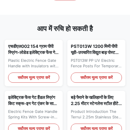
आप में रुचि हो सकती है
एचडीएल002 154 ग्राम पीपी
PST013W 1200 मिमी पीपी
स्प्रिंग-लोडेड इलेक्ट्रिक फेंस गेट
यूवी-उपचारित विद्युत बाड़ पोस्ट
हैंडल इंसुलेटेड डिज़ाइन फार्म
स्टेप-इन 7-वायर 3-टेप धारक
Plastic Electric Fence Gate
PST013W PP UV Electric
फेंसिंग टूल
सफेद स्टिर्रप ट्रेड
Handle with Insulators with
Fence Posts For Temporary
Spring HDL002 Description
Fence Electric Fencing
The Plastic spring gate
Accessories Plastic Step in
सर्वोत्तम मूल्य प्राप्त करें
सर्वोत्तम मूल्य प्राप्त करें
handle is made of high-
Post high-grade Suitable
quality materials The spring
for horse breeding Electric
is contained in an insulated
Fencing Description Perfect
इलेक्ट्रिक फेंस गेट हैंडल स्प्रिंग
बड़े पैमाने के खलिहानों के लिए
plastic handle for easy and
for temporary fence Made
किट स्क्रू-इन गेट एंकर के साथ,
2.25 मीटर स्टेनलेस स्टील हीटेड
stable opening and closing
from PP material with
काला रंग
पशुधन ऑटो वॉटरर इलेक्ट्रिक
of the gate. The thread
reinforced ribs for strength
Electric Fence Gate Handle
Product Introduction The
हीटिंग सिस्टम के साथ
design of the Plastic gate
With a heavy-duty
Spring Kits With Screw-in
Terrui 2.25m Stainless Steel
handle ...
galvanized sharp metal ...
Gate Anchor Black Color
Heated livestock auto
Features 1 pc wide Handle
waterer is an essential
सर्वोत्तम मूल्य प्राप्त करें
सर्वोत्तम मूल्य प्राप्त करें