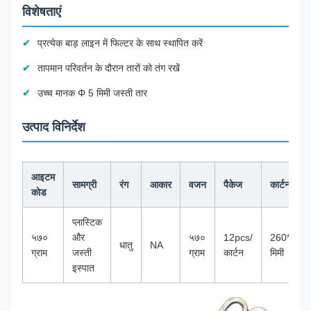
विशेषताएं
प्रत्येक बाड़ लाइन में फिल्टर के साथ स्थापित करें
तापमान परिवर्तन के दौरान तारों को तंग रखें
उच्च मानक Φ 5 मिमी जस्ती तार
उत्पाद विनिर्देश
आइटम
सामग्री
रंग
आकार
वजन
पैकेज
कार्टन का 
कोड
प्लास्टिक
५७०
और
५७०
12pcs/
260*240
धातु
NA
ग्राम
जस्ती
ग्राम
कार्टन
मिमी
इस्पात