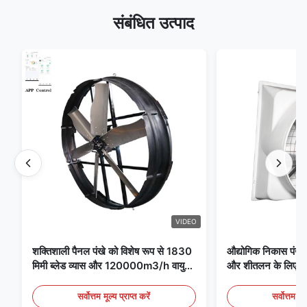
संबंधित उत्पाद
VIDEO
शक्तिशाली पैनल पंखे को विशेष रूप से 1830
औद्योगिक निकास पंखे 
मिमी ब्लेड व्यास और 120000m3/h वायु
और शीतलन के लिए आद
मात्रा के साथ पंखे के लिए डिज़ाइन किया गया
है
सर्वोत्तम मूल्य प्राप्त करें
सर्वोत्तम मूल