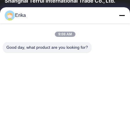
Shanghai Terrui International Trade Co., Ltd.
शंघाई टेरुई इंटरनेशनल ट्रेड कं, लिमिटेड की स्थापना 2002 में पशुधन उपकरण के
Erika
विकास, निर्माण और बिक्री में विशेषज्ञता प्राप्त थी।
त्वरित लिंक
9:08 AM
घर
उत्पादों
हमारे बारे में
गुणवत्ता नियंत्रण
Good day, what product are you looking for?
समाचार
हमसे संपर्क करें
एक उद्धरण का अनुरोध करें
संपर्क करें
86-21-64953600
86-21-64953307
gaoligang@terrui.com