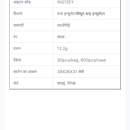
आइटम कोड
INS125Y
विवरण
पंजा इन्सुलेटर
विद्युत बाड़ इन्सुलेटर
सामग्री
एचडीपीई
रंग
काला
वजन
12.2g
पैकेज
30pcs/bag, 600pcs/case
कार्टन का आकार
38X26X31 सेमी
पोर्ट
शंघाई, निंगबो