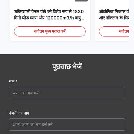
शक्तिशाली पैनल पंखे को विशेष रूप से 1830
औद्योगिक निकास पंखे 
मिमी ब्लेड व्यास और 120000m3/h वायु
और शीतलन के लिए आद
मात्रा के साथ पंखे के लिए डिज़ाइन किया गया
है
सर्वोत्तम मूल्य प्राप्त करें
सर्वोत्तम मूल
पूछताछ भेजें
नाम *
कंपनी का नाम