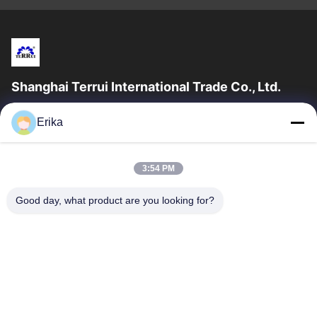
Shanghai Terrui International Trade Co., Ltd.
शंघाई टेरुई इंटरनेशनल ट्रेड कं, लिमिटेड की स्थापना 2002 में पशुधन उपकरण के
Erika
विकास, निर्माण और बिक्री में विशेषज्ञता प्राप्त थी।
त्वरित लिंक
3:54 PM
घर
उत्पादों
हमारे बारे में
गुणवत्ता नियंत्रण
Good day, what product are you looking for?
समाचार
हमसे संपर्क करें
एक उद्धरण का अनुरोध करें
संपर्क करें
86-21-64953600
86-21-64953307