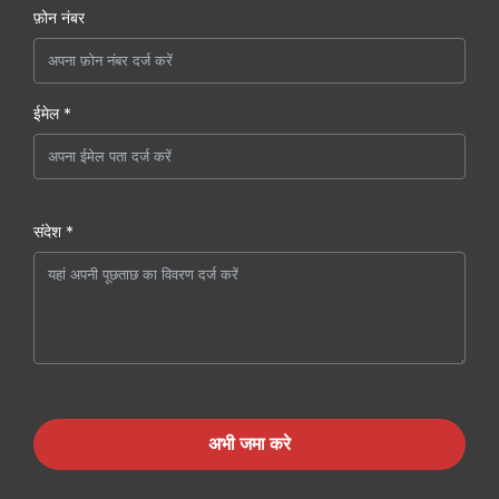
फ़ोन नंबर
ईमेल *
संदेश *
अभी जमा करे