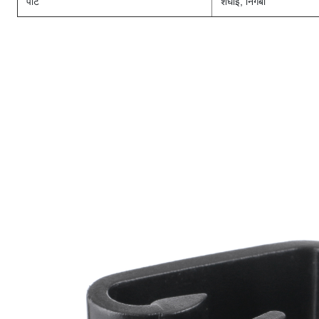
पोर्ट
शंघाई, निंगबो