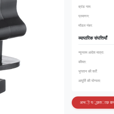
ब्रांड नाम:
प्रमाणन:
मॉडल नंबर:
व्यापारिक संपत्तियाँ
न्यूनतम आदेश मात्रा:
कीमत:
भुगतान की शर्तें:
आपूर्ति की योग्यता:
अ
भ
ी
प
ू
छ
त
ा
छ
क