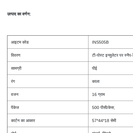
उत्पाद का वर्णन:
आइटम कोड
INS505B
विवरण
टी-पोस्ट इन्सुलेटर पर स्नैप-
सामग्री
पीई
रंग
काला
वजन
16 ग्राम
पैकेज
500 पीसी/केस;
कार्टन का आकार
57*44*18 सेमी