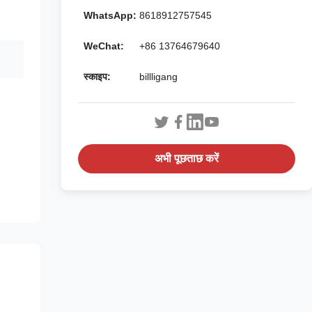
WhatsApp:
8618912757545
WeChat:
+86 13764679640
स्काइप:
billligang
अभी पूछताछ करें