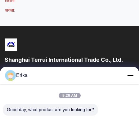
पिछला:
अगला:
Shanghai Terrui International Trade Co., Ltd.
शंघाई टेरुई इंटरनेशनल ट्रेड कं, लिमिटेड की स्थापना 2002 में पशुधन उपकरण के
Erika
विकास, निर्माण और बिक्री में विशेषज्ञता प्राप्त थी।
त्वरित लिंक
9:26 AM
घर
उत्पादों
हमारे बारे में
गुणवत्ता नियंत्रण
Good day, what product are you looking for?
समाचार
हमसे संपर्क करें
एक उद्धरण का अनुरोध करें
संपर्क करें