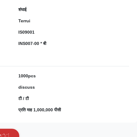
शंघाई
Terrui
IS09001
INS007-00 * बी
1000pcs
discuss
टी / टी
प्रति माह 1,000,000 पीसी
र
े
ं