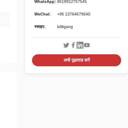
WhatsApp:
8618912757545
WeChat:
+86 13764679640
स्काइप:
billligang
अभी पूछताछ करें