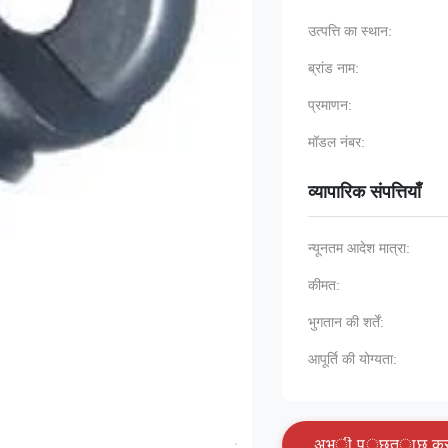
उत्पत्ति का स्थान:
ब्रांड नाम:
प्रमाणन:
मॉडल नंबर:
व्यापारिक संपत्तियाँ
न्यूनतम आदेश मात्रा:
कीमत:
भुगतान की शर्तें:
आपूर्ति की योग्यता:
अ
भ
ी
प
ू
छ
त
ा
छ
क