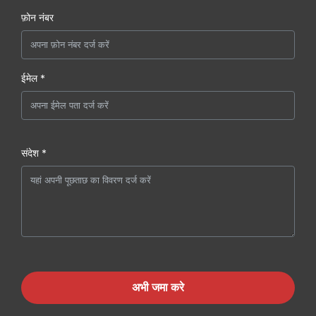
फ़ोन नंबर
ईमेल *
संदेश *
अभी जमा करे