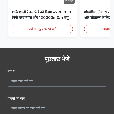
VIDEO
शक्तिशाली पैनल पंखे को विशेष रूप से 1830
औद्योगिक निकास पंखे 
मिमी ब्लेड व्यास और 120000m3/h वायु
और शीतलन के लिए आद
मात्रा के साथ पंखे के लिए डिज़ाइन किया गया
है
सर्वोत्तम मूल्य प्राप्त करें
सर्वोत्तम मूल
पूछताछ भेजें
नाम *
कंपनी का नाम