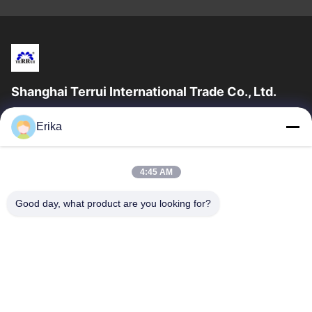
Shanghai Terrui International Trade Co., Ltd.
शंघाई टेरुई इंटरनेशनल ट्रेड कं, लिमिटेड की स्थापना 2002 में पशुधन उपकरण के
Erika
विकास, निर्माण और बिक्री में विशेषज्ञता प्राप्त थी।
त्वरित लिंक
4:45 AM
घर
उत्पादों
हमारे बारे में
गुणवत्ता नियंत्रण
Good day, what product are you looking for?
समाचार
हमसे संपर्क करें
एक उद्धरण का अनुरोध करें
संपर्क करें
86-21-64953600
86-21-64953307