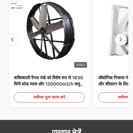
VIDEO
शक्तिशाली पैनल पंखे को विशेष रूप से 1830
औद्योगिक निकास पंखे 
मिमी ब्लेड व्यास और 120000m3/h वायु
और शीतलन के लिए आद
मात्रा के साथ पंखे के लिए डिज़ाइन किया गया
है
सर्वोत्तम मूल्य प्राप्त करें
सर्वोत्तम मूल
पूछताछ भेजें