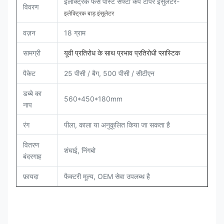
इलेक्ट्रिक फेंस पोस्ट सेफ्टी कैप टॉपर इंसुलेटर-
विवरण
इलेक्ट्रिक बाड़ इंसुलेटर
वज़न
18 ग्राम
सामग्री
यूवी प्रतिरोध के साथ प्रभाव प्रतिरोधी प्लास्टिक
पैकेट
25 पीसी / बैग, 500 पीसी / सीटीएन
डब्बे का
560*450*180mm
नाप
रंग
पीला, काला या अनुकूलित किया जा सकता है
वितरण
शंघाई, निंगबो
बंदरगाह
फ़ायदा
फैक्टरी मूल्य, OEM सेवा उपलब्ध है