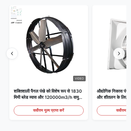
VIDEO
शक्तिशाली पैनल पंखे को विशेष रूप से 1830
औद्योगिक निकास पंखे 
मिमी ब्लेड व्यास और 120000m3/h वायु
और शीतलन के लिए आद
मात्रा के साथ पंखे के लिए डिज़ाइन किया गया
है
सर्वोत्तम मूल्य प्राप्त करें
सर्वोत्तम मूल