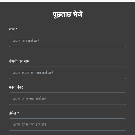
पूछताछ भेजें
नाम *
कंपनी का नाम
फ़ोन नंबर
ईमेल *