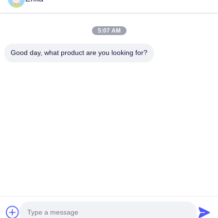
विकास, निर्माण और बिक्री में विशेषज्ञता प्राप्त थी।
त्वरित लिंक
5:07 AM
घर
उत्पादों
हमारे बारे में
गुणवत्ता नियंत्रण
Good day, what product are you looking for?
समाचार
हमसे संपर्क करें
एक उद्धरण का अनुरोध करें
संपर्क करें
86-21-64953600
86-21-64953307
gaoligang@terrui.com
कॉपीराइट © 2020-2026 Shanghai Terrui International Trade Co., Ltd.. .
सर्वाधिकार सुरक्षित।