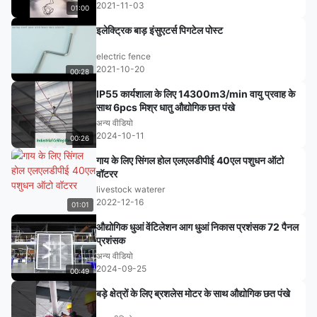
2021-11-03
01:00
इलेक्ट्रिक बाड़ इंसुएटर्स पिगटेल पोस्ट
electric fence
2021-10-20
00:28
IP55 कार्यशाला के लिए 14300m3/min वायु प्रवाह के
साथ 6pcs मिश्र धातु औद्योगिक छत पंखे
अन्य वीडियो
2024-10-11
00:26
गाय के लिए सिंगल होल एलएलडीपीई 40एल पशुधन ऑटो
वॉटरर
livestock waterer
2022-12-16
01:01
औद्योगिक धुआं वेंटिलेशन आग धुआं निकास प्रशंसक 72 पैनल
प्रशंसक
अन्य वीडियो
2024-09-25
00:49
बड़े क्षेत्रों के लिए ब्रशलेस मोटर के साथ औद्योगिक छत पंखे