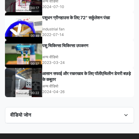
अन्य वीडियो
2024-07-10
00:17
पशुधन ग्रीनहाउस के लिए 72" सर्कुलेशन पंखा
industrial fan
2022-07-14
00:49
पशु चिकित्सा चिकित्सा उपकरण
अन्य वीडियो
2023-03-24
00:37
आसान सफाई और रखरखाव के लिए पॉलीएथिलीन डेयरी बछड़े
के कबूतर
अन्य वीडियो
2024-04-26
00:22
वीडियो जोन
सभी वीडियो