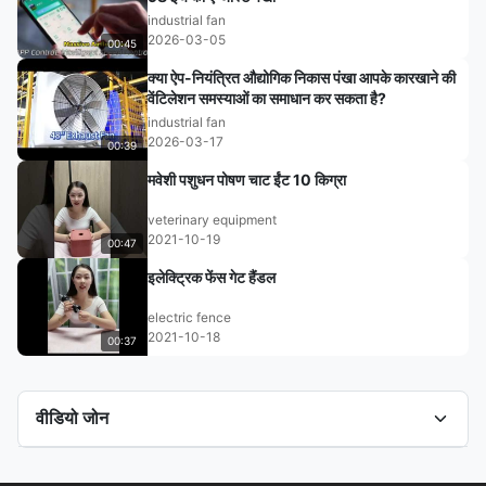
industrial fan
2026-03-05
00:45
क्या ऐप-नियंत्रित औद्योगिक निकास पंखा आपके कारखाने की
वेंटिलेशन समस्याओं का समाधान कर सकता है?
industrial fan
2026-03-17
00:39
मवेशी पशुधन पोषण चाट ईंट 10 किग्रा
veterinary equipment
2021-10-19
00:47
इलेक्ट्रिक फेंस गेट हैंडल
electric fence
2021-10-18
00:37
वीडियो जोन
सभी वीडियो