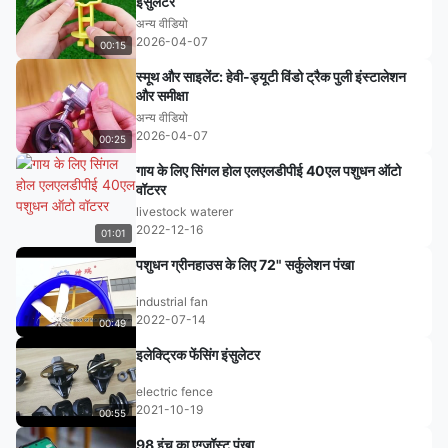
इंसुलेटर
अन्य वीडियो
2026-04-07
00:15
स्मूथ और साइलेंट: हेवी-ड्यूटी विंडो ट्रैक पुली इंस्टालेशन
और समीक्षा
अन्य वीडियो
2026-04-07
00:25
गाय के लिए सिंगल होल एलएलडीपीई 40एल पशुधन ऑटो
वॉटरर
livestock waterer
2022-12-16
01:01
पशुधन ग्रीनहाउस के लिए 72" सर्कुलेशन पंखा
industrial fan
2022-07-14
00:49
इलेक्ट्रिक फेंसिंग इंसुलेटर
electric fence
2021-10-19
00:55
98 इंच का एग्जॉस्ट पंखा